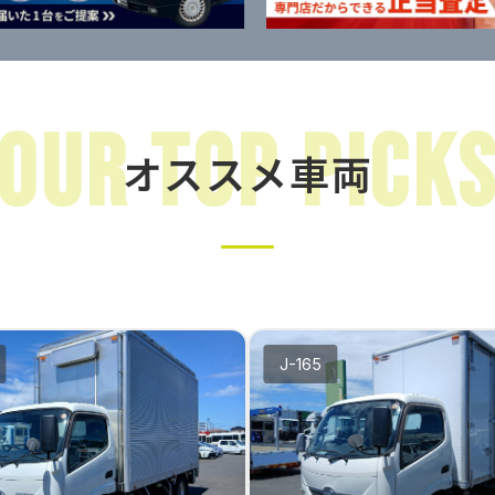
Our Top Pick
オススメ車両
J-165