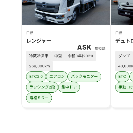
日野
日野
レンジャー
デュト
ASK
応相談
冷蔵冷凍車
中型
令和3年(2021)
ダンプ
268,000km
40,000
ETC2.0
エアコン
バックモニター
ETC
ラッシング2段
集中ドア
手動コ
電格ミラー