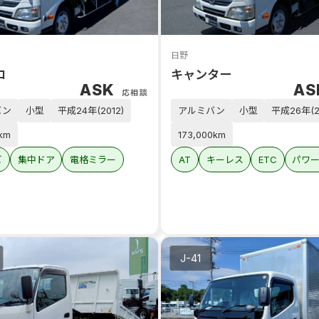
日野
ロ
キャンター
ASK
A
応相談
バン
小型
平成24年(2012)
アルミバン
小型
平成26年(2
0km
173,000km
ビ
集中ドア
電格ミラー
AT
キーレス
ETC
パワ
J-41