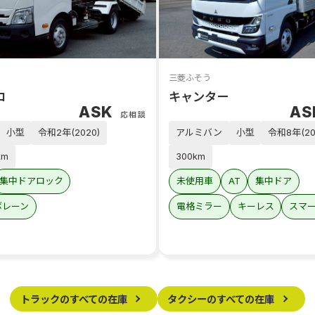
三菱ふそう
ロ
キャンター
ASK
A
応相談
小型
令和2年(2020)
アルミバン
小型
令和8年(20
km
300km
集中ドアロック
未使用車
AT
集中ドア
ボレーン
電格ミラー
キーレス
スマ
トラックのすべての在庫
タクシーのすべての在庫