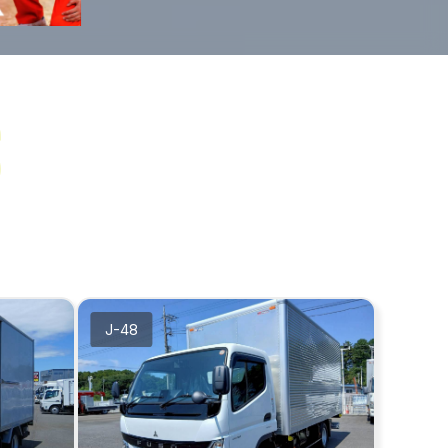
s
J-48