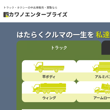
トラック・タクシーの中古車販売・買取なら
カワノエンタープライズ
はたらくクルマの一生を
私
トラック
平ボディ
アルミバ
ウィング
アームロ