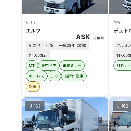
いすゞ
日野
エルフ
デュト
ASK
応相談
その他
小型
平成28年(2016)
アルミ
114,000km
147,00
MT
集中ドア
電格ミラー
社外ナ
キーレス
ETC
高所作業車
新着
J-163
J-162