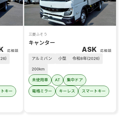
三菱ふそう
キャンター
SK
ASK
応相談
応相談
26)
アルミバン
小型
令和8年(2026)
200km
未使用車
AT
集中ドア
ートキー
電格ミラー
キーレス
スマートキー