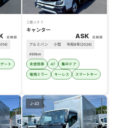
三菱ふそう
キャンター
SK
ASK
応相談
応相談
014)
アルミバン
小型
令和8年(2026)
499km
ーゲート
未使用車
AT
集中ドア
電格ミラー
キーレス
スマートキー
J-43