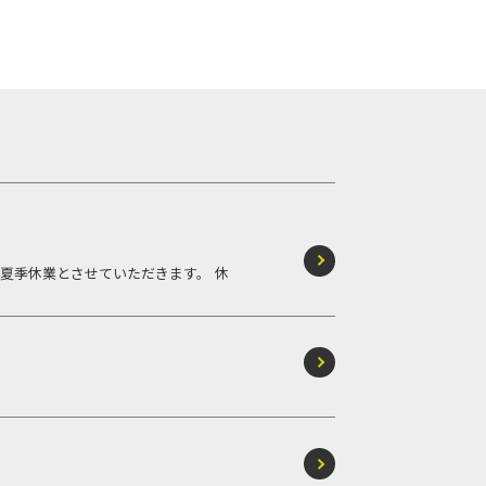
平素より格別のご愛顧を賜り、誠にありがとうございます。 誠に勝手ながら、下記の期間を夏季休業とさせていただきます。 休