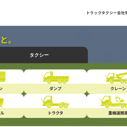
トラック
タクシー
会社
達と。
タクシー
ン
ダンプ
クレーン
ール
トラクタ
重機運搬