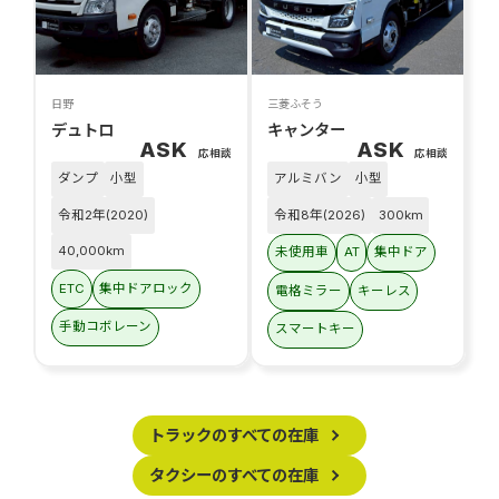
日野
三菱ふそう
デュトロ
キャンター
ASK
ASK
応相談
応相談
ダンプ
小型
アルミバン
小型
令和2年(2020)
令和8年(2026)
300km
40,000km
未使用車
AT
集中ドア
ETC
集中ドアロック
電格ミラー
キーレス
手動コボレーン
スマートキー
トラックのすべての在庫
タクシーのすべての在庫