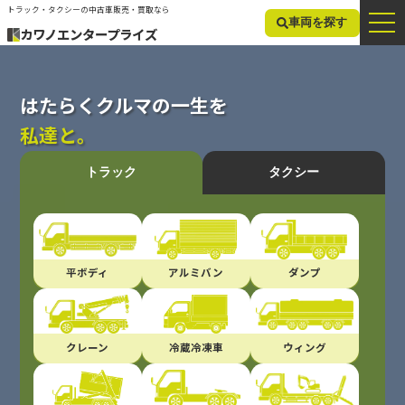
トラック・タクシーの中古車販売・買取なら
車両を探す
カワノエンタープライズ
はたらくクルマの一生を
私達と。
トラック
タクシー
平ボディ
アルミバン
ダンプ
クレーン
冷蔵冷凍車
ウィング