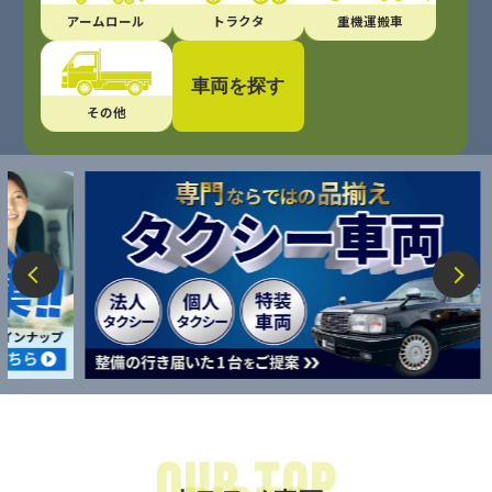
アームロール
トラクタ
重機運搬車
車両を探す
その他
理想の車両がすぐに見つかる！
形状
大きさ
大型
増トン
中型
小型
メーカー
走行距離
シフト
車種名
フリーワード
Our Top