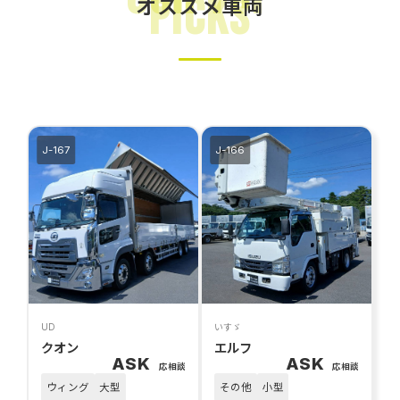
Picks
オススメ車両
条件をリセットする
指定した条件で検索
J-167
J-166
UD
いすゞ
クオン
エルフ
ASK
ASK
応相談
応相談
ウィング
大型
その他
小型