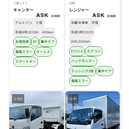
三菱ふそう
日野
キャンター
レンジャー
ASK
ASK
応相談
応相談
アルミバン
小型
冷蔵冷凍車
中型
令和8年(2026)
499km
令和3年(2021)
268,000km
未使用車
AT
集中ドア
ETC2.0
エアコン
電格ミラー
キーレス
バックモニター
スマートキー
ラッシング2段
集中ドア
電格ミラー
J-162
J-41