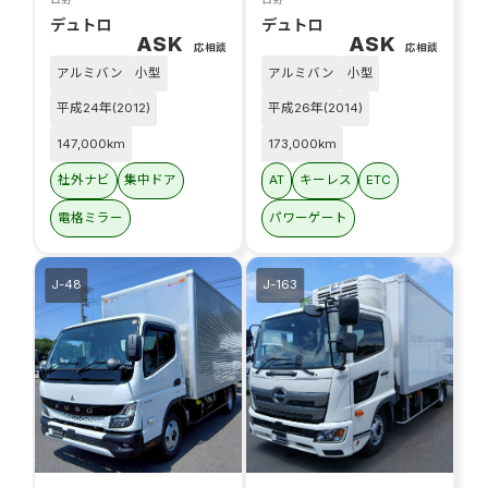
デュトロ
デュトロ
ASK
ASK
応相談
応相談
アルミバン
小型
アルミバン
小型
平成24年(2012)
平成26年(2014)
147,000km
173,000km
社外ナビ
集中ドア
AT
キーレス
ETC
電格ミラー
パワーゲート
J-48
J-163