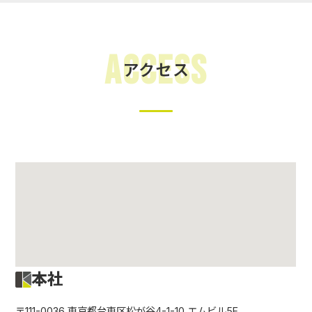
Access
アクセス
本社
〒111-0036 東京都台東区松が谷4-1-10 エムビル5F