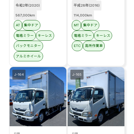
令和2年(2020)
平成28年(2016)
567,000km
114,000km
AT
集中ドア
MT
集中ドア
電格ミラー
キーレス
電格ミラー
キーレス
バックモニター
ETC
高所作業車
アルミホイール
J-164
J-165
日野
日野